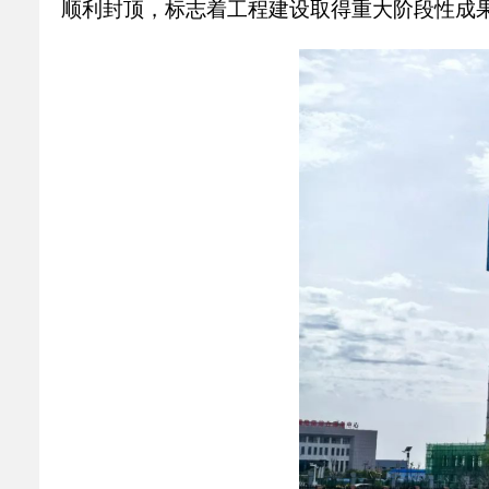
顺利封顶，标志着工程建设取得重大阶段性成
乡村振兴
公共企事业单位
优化营商环境
行政许可／行政
双随机、一公开