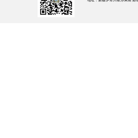
地址：新疆伊犁州霍尔果斯 邮编：835
署，严格遵循设计图纸及相关规范，克服了大
事故、质量验收一次合格。
霍尔果斯综合保税区国际技术标准检测检
成后，将大大提升综合保税区企业各类检验检
贸易便利化，增强产业竞争力。