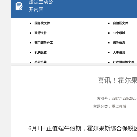
法定主动公
开内容
国务院文件
自治区文件
政府文件
31个领域
部门领导分工
领导信息
机构设置
人事信息
公示公告
行政规范性文件
+
规划统计
应急管理
喜讯！霍尔
权责清单
财政预决算
法律法规
政府采购
索引号：
328774229/2025
政策解读
人大建议
主题分类：
重点领域
政协提案
重点领域
政府会议
行政事业性收费
6月1日正值端午假期，霍尔果斯综合保税
助企纾困
重大决策预公开