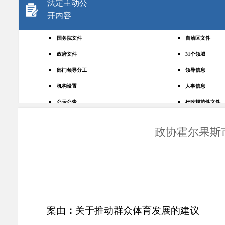
法定主动公
开内容
国务院文件
自治区文件
政府文件
31个领域
部门领导分工
领导信息
机构设置
人事信息
公示公告
行政规范性文件
+
规划统计
应急管理
政协霍尔果斯
权责清单
财政预决算
法律法规
政府采购
政策解读
人大建议
政协提案
重点领域
政府会议
行政事业性收费
案
由
：
关于
推动群众体育发展
的建议
助企纾困
重大决策预公开