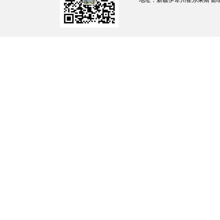
地址：新疆伊犁州霍尔果斯 邮编：835