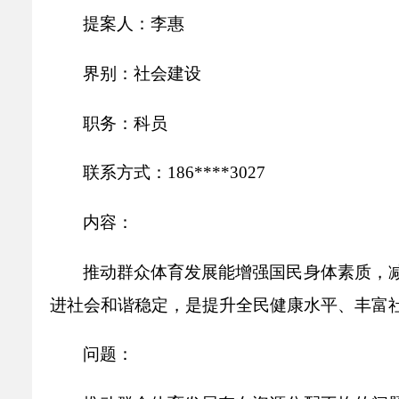
乡村振兴
公共企事业单位
提
案
人：
李惠
优化营商环境
行政许可／行政
双随机、一公开
界
别：
社会建设
职
务：
科员
联系方式：
1
86
*
***
3027
内
容：
推动群众体育发展能增强国民身体素质，
进社会和谐稳定，是提升全民健康水平、丰富
问
题：