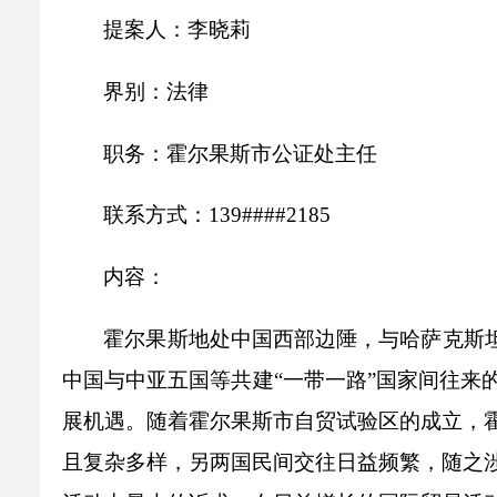
乡村振兴
公共企事业单位
提案人：
李晓莉
优化营商环境
行政许可／行政
双随机、一公开
界别：
法律
职务：
霍尔果斯市公证处主任
联系方式：
139####2185
内容：
霍尔果斯地处中国西部边陲，与哈萨克斯
中国与中亚五国等共建
“
一带一路
”
国家间往来
展机遇。随着霍尔果斯市自贸试验区的成立，
且复杂多样
，
另两国民间交往日益频繁，随之