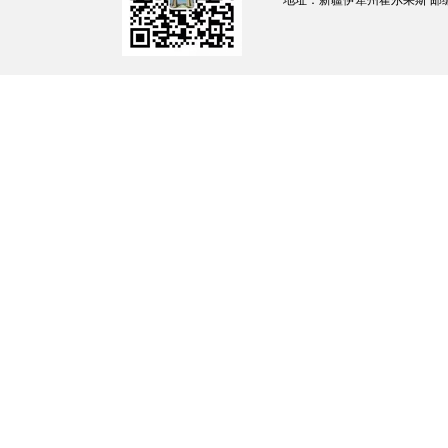
地址：新疆伊犁州霍尔果斯 邮编：835
建议：
（一）
人才吸引与培养
。
一是
与国内知名
果斯开展短期培训课程和讲座，提升当地律师
训。
二是
出台人才引进政策，对于具有丰富涉
惠、人才奖励等福利待遇，吸引其扎根霍尔果
中开展法律培训，以法院、检察院、司法局为
（二）
政策扶持与引导
。
一是
霍尔果斯政
内外知名律所给予办公场地租赁补贴、税收减
所设立审批流程，为其提供一站式的注册登记
律服务的方式，引进涉外法律人才。
（三）
拓展服务领域与国际合作
。
一是
鼓