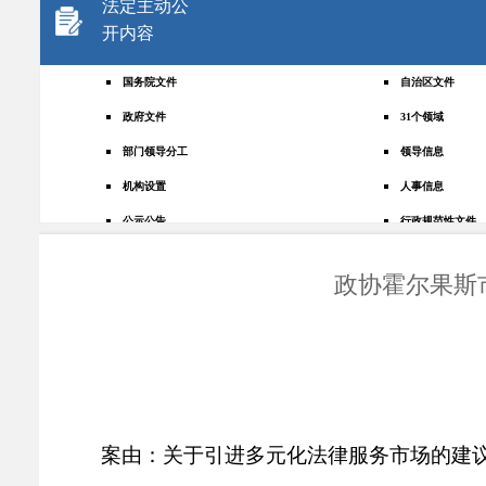
法定主动公
开内容
国务院文件
自治区文件
政府文件
31个领域
部门领导分工
领导信息
机构设置
人事信息
公示公告
行政规范性文件
+
规划统计
应急管理
政协霍尔果斯
权责清单
财政预决算
法律法规
政府采购
政策解读
人大建议
政协提案
重点领域
政府会议
行政事业性收费
案由：
关于
引进
多元化
法律服务
市场
的建
助企纾困
重大决策预公开