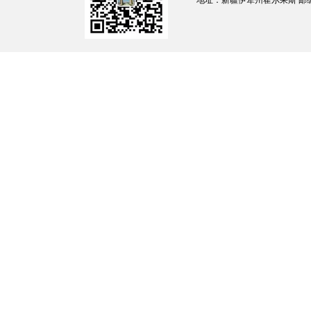
地址：新疆伊犁州霍尔果斯 邮编：835
本预案适用于
霍尔果斯市
行政区域内出现
解读机构：伊犁州生态环境局
霍尔果斯市
联系方式：
0999-8
791510
相关链接：
关于印发《霍尔果斯市重污染天气应急预案（202