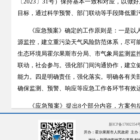
〔
202
3
〕
31
号
）
保持基本一致和对应，以做好
目标，通过科学预警、部门联动等手段降低重
《应急预案》确定的工作原则是：一是以
源监控，建立重污染天气风险防范体系，尽可
生态环境局
霍尔果斯市分局
、
市
气象局监测监
联动，社会参与。强化部门间沟通协作，建立
能力。
四
是明确责任，强化落实。明确各有关
确保监测、预警、响应等应急工作各环节有效
《应急预案》提出
8
个部分内容，方案包
估、应急保障、监督问责、预案管理。对各职
新ICP备17002354号
霍尔果斯市
重污染天气应急指挥部，其中包含
1
开办：霍尔果斯市人民政府 主办