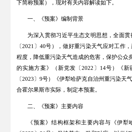
下简称预案），现对有关内容解读如下。
乡村振兴
公共企事业单位
优化营商环境
行政许可／行政
一、《预案》编制背景
双随机、一公开
为深入贯彻习近平生态文明思想，全面贯
〔
2021
〕
40
号），做好重污染天气应对工作，
程度，降低重污染天气造成的危害，保护公众
的实施方案》（新党发〔
2022
〕
14
号）《新
〔
2023
〕
9
号）
《伊犁哈萨克自治州重污染天
合
霍尔果斯市
实际，制定本预案。
二、《预案》主要内容
《预案》结构框架和主要内容与
《伊犁