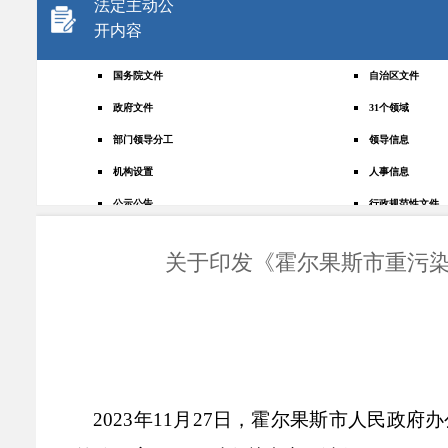
法定主动公
开内容
国务院文件
自治区文件
政府文件
31个领域
部门领导分工
领导信息
机构设置
人事信息
公示公告
行政规范性文件
+
规划统计
应急管理
关于印发《霍尔果斯市重污染
权责清单
财政预决算
法律法规
政府采购
政策解读
人大建议
政协提案
重点领域
政府会议
行政事业性收费
2023
年
11
月
27
日，
霍尔果斯市
人民政府
办
助企纾困
重大决策预公开