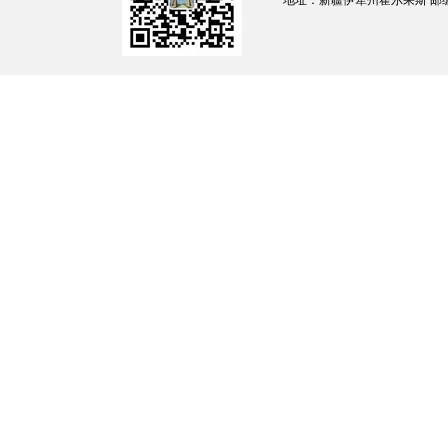
地址：新疆伊犁州霍尔果斯 邮编：835