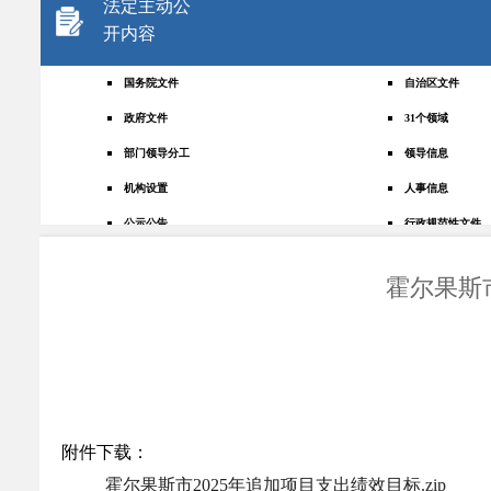
法定主动公
开内容
国务院文件
自治区文件
政府文件
31个领域
部门领导分工
领导信息
机构设置
人事信息
公示公告
行政规范性文件
+
规划统计
应急管理
霍尔果斯
权责清单
财政预决算
法律法规
政府采购
政策解读
人大建议
政协提案
重点领域
政府会议
行政事业性收费
附件下载：
助企纾困
重大决策预公开
霍尔果斯市2025年追加项目支出绩效目标.zip