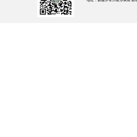
地址：新疆伊犁州霍尔果斯 邮编：835