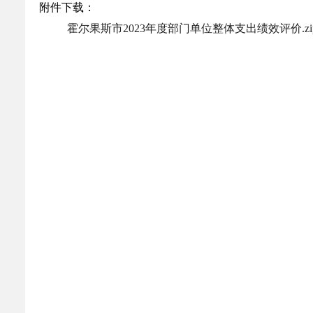
附件下载：
乡村振兴
公共企事业单位
霍尔果斯市2023年度部门单位整体支出绩效评价.zi
优化营商环境
行政许可／行政
双随机、一公开