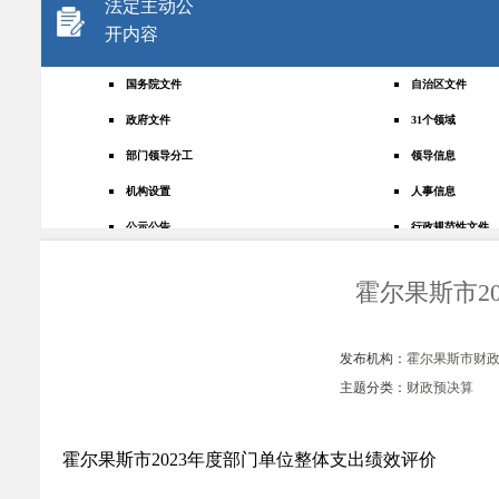
法定主动公
开内容
国务院文件
自治区文件
政府文件
31个领域
部门领导分工
领导信息
机构设置
人事信息
公示公告
行政规范性文件
+
规划统计
应急管理
霍尔果斯市2
权责清单
财政预决算
法律法规
政府采购
发布机构：
霍尔果斯市财
政策解读
人大建议
主题分类：
财政预决算
政协提案
重点领域
政府会议
行政事业性收费
霍尔果斯市2023年度部门单位整体支出绩效评价
助企纾困
重大决策预公开