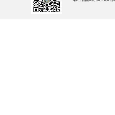
地址：新疆伊犁州霍尔果斯 邮编：835