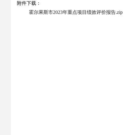
附件下载：
乡村振兴
公共企事业单位
霍尔果斯市2023年重点项目绩效评价报告.zip
优化营商环境
行政许可／行政
双随机、一公开