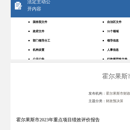
法定主动公
开内容
国务院文件
自治区文件
政府文件
31个领域
部门领导分工
领导信息
机构设置
人事信息
公示公告
行政规范性文件
+
规划统计
应急管理
霍尔果斯
权责清单
财政预决算
法律法规
政府采购
发布机构：
霍尔果斯市财
政策解读
人大建议
主题分类：
财政预决算
政协提案
重点领域
政府会议
行政事业性收费
霍尔果斯市2023年重点项目绩效评价报告
助企纾困
重大决策预公开