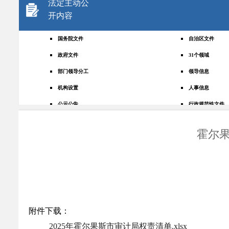
法定主动公
开内容
国务院文件
自治区文件
政府文件
31个领域
部门领导分工
领导信息
机构设置
人事信息
公示公告
行政规范性文件
+
规划统计
应急管理
霍尔果
权责清单
财政预决算
法律法规
政府采购
政策解读
人大建议
政协提案
重点领域
政府会议
行政事业性收费
附件下载：
助企纾困
重大决策预公开
2025年霍尔果斯市审计局权责清单.xlsx