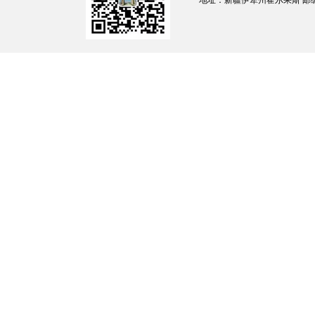
地址：新疆伊犁州霍尔果斯 邮编：835