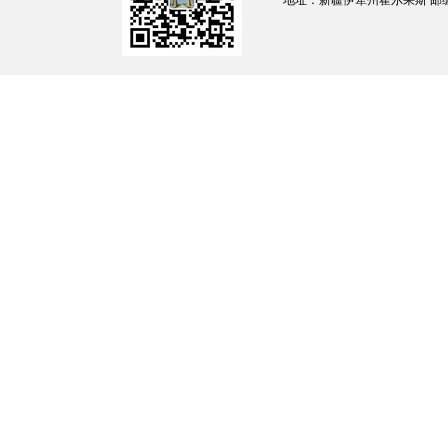
地址：新疆伊犁州霍尔果斯 邮编：835
（二）在河道、
渣土，从事影响河势
和其他妨碍河道行洪
（三）在行洪河
高秆作物的。