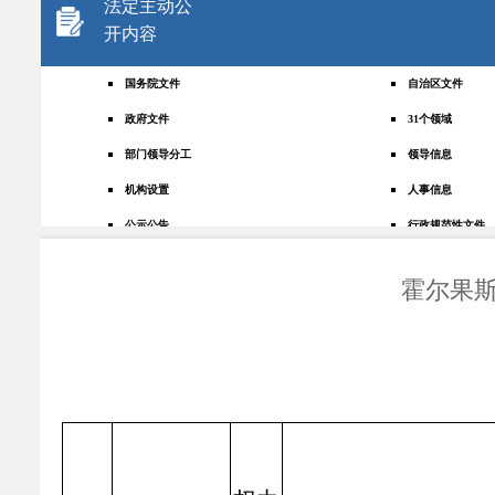
法定主动公
开内容
国务院文件
自治区文件
政府文件
31个领域
部门领导分工
领导信息
机构设置
人事信息
公示公告
行政规范性文件
+
规划统计
应急管理
霍尔果
权责清单
财政预决算
法律法规
政府采购
政策解读
人大建议
政协提案
重点领域
政府会议
行政事业性收费
助企纾困
重大决策预公开