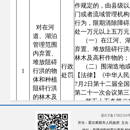
作规定的，由县级以
门或者流域管理机构
行为，限期清除障碍
对在河
处一万元以上五万元
道、湖泊
（一）在江河、
管理范围
弃置、堆放阻碍行洪
内弃置、
林木及高秆作物的；
堆放阻碍
行政
（二）围湖造地
1
行洪的物
处罚
【法律】《中华人民
体和种植
7月2日第十二届全
阻碍行洪
第二十一次会议第三
的林木及
第五十五条第二
高秆作物
十二条第二款、第三
的处罚
新ICP备17002354号
的，责令停止违法行
开办：霍尔果斯市人民政府 主办
他补救措施，可以处