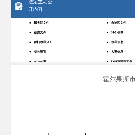
法定主动公
开内容
国务院文件
自治区文件
政府文件
31个领域
部门领导分工
领导信息
机构设置
人事信息
公示公告
行政规范性文件
+
规划统计
应急管理
霍尔果斯市
权责清单
财政预决算
法律法规
政府采购
政策解读
人大建议
政协提案
重点领域
政府会议
行政事业性收费
助企纾困
重大决策预公开