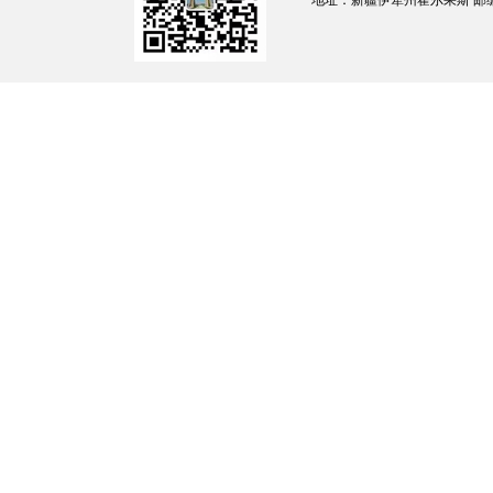
地址：新疆伊犁州霍尔果斯 邮编：835
【法律】《中华人民共和国种子法》
决定》由2021年12月24日第
第三十一条：从事种子进出
种子生产经营
直辖市人民政府农业农村、林业
行政许可
2
许可证核发
从事主要农作物杂交种子及其亲
生产经营许可证，由省、自治区
前两款规定以外的其他种子的生