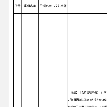
乡村振兴
公共企事业单位
序号
事项名称
子项名称
权力类型
优化营商环境
行政许可／行政
双随机、一公开
【法规】《农药管理条例》（199
2月8日国务院第164次常务会议
但经营卫生用农药的除外。农药