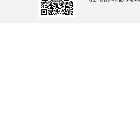
地址：新疆伊犁州霍尔果斯 邮编：835