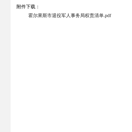
乡村振兴
公共企事业单位
附件下载：
优化营商环境
行政许可／行政
霍尔果斯市退役军人事务局权责清单.pdf
双随机、一公开