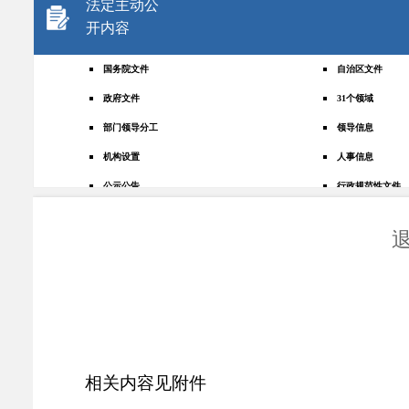
法定主动公
开内容
国务院文件
自治区文件
政府文件
31个领域
部门领导分工
领导信息
机构设置
人事信息
公示公告
行政规范性文件
+
规划统计
应急管理
权责清单
财政预决算
法律法规
政府采购
政策解读
人大建议
政协提案
重点领域
政府会议
行政事业性收费
相关内容见附件
助企纾困
重大决策预公开