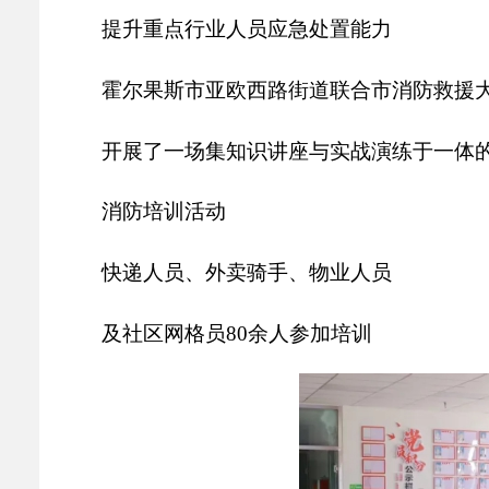
乡村振兴
公共企事业单位
提升重点行业人员应急处置能力
优化营商环境
行政许可／行政
双随机、一公开
霍尔果斯市亚欧西路街道联合市消防救援
开展了一场集知识讲座与实战演练于一体
消防培训活动
快递人员、外卖骑手、物业人员
及社区网格员
80余人参加培训