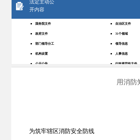
法定主动公
开内容
国务院文件
自治区文件
政府文件
31个领域
部门领导分工
领导信息
机构设置
人事信息
公示公告
行政规范性文件
+
规划统计
应急管理
用消防知
权责清单
财政预决算
法律法规
政府采购
政策解读
人大建议
政协提案
重点领域
政府会议
行政事业性收费
为筑牢辖区消防安全防线
助企纾困
重大决策预公开