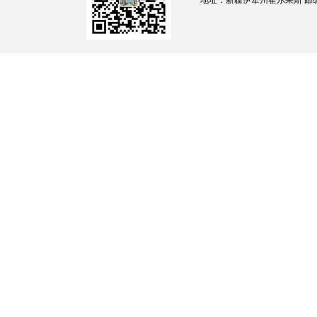
地址：新疆伊犁州霍尔果斯 邮编：835
“电动车电池带回家充电，一旦起火，从冒
直观展现火灾蔓延的迅猛态势与严重危害，深
消防安全疑问，给出简单可行、便于操作的解