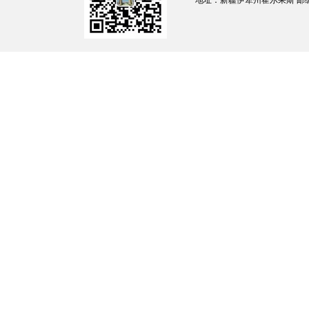
地址：新疆伊犁州霍尔果斯 邮编：835
发展党员的职业。工人（工勤技能人员）
万名，企事业单位、社会组织管理人员22.1万名
名。在生产、工作一线发展党员112.0万名。
三、党内表彰情况
2024年全国各级党组织共表彰先进基层党组
名。全年颁发“光荣在党50年”纪念章89.4万枚
四、申请入党情况
截至
2024年底，全国入党申请人2142.0万
五、党组织情况