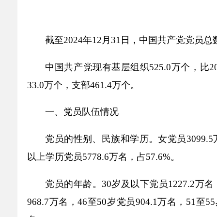
乡村振兴
公共企事业单位
优化营商环境
行政许可／行政
双随机、一公开
截至
2024年12月31日，中国共产党党员总数
中国共产党现有基层组织
525.0万个，比
33.0万个，支部461.4万个。
一、党员队伍情况
党员的性别、民族和学历。女党员
3099
以上学历党员5778.6万名，占57.6%。
党员的年龄。
30岁及以下党员1227.2万名
968.7万名，46至50岁党员904.1万名，51至5