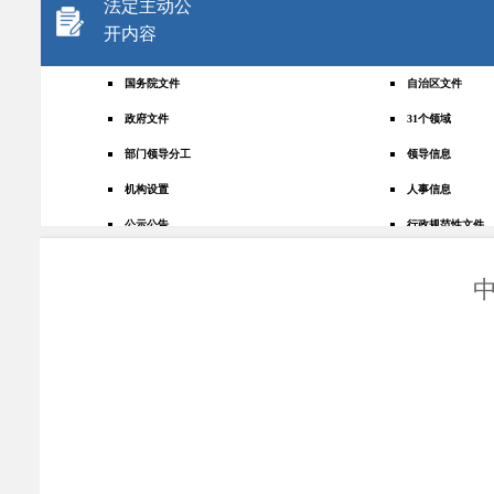
法定主动公
开内容
国务院文件
自治区文件
政府文件
31个领域
部门领导分工
领导信息
机构设置
人事信息
公示公告
行政规范性文件
-
规划统计
应急管理
权责清单
财政预决算
法律法规
政府采购
政策解读
人大建议
政协提案
重点领域
政府会议
行政事业性收费
助企纾困
重大决策预公开