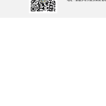
地址：新疆伊犁州霍尔果斯 邮编：835