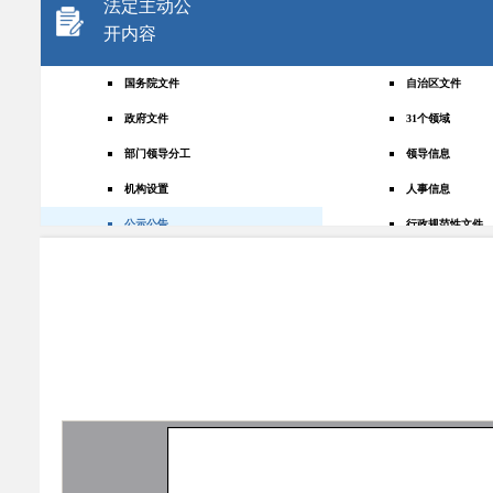
法定主动公
开内容
国务院文件
自治区文件
政府文件
31个领域
部门领导分工
领导信息
机构设置
人事信息
公示公告
行政规范性文件
+
规划统计
应急管理
权责清单
财政预决算
法律法规
政府采购
政策解读
人大建议
政协提案
重点领域
政府会议
行政事业性收费
助企纾困
重大决策预公开