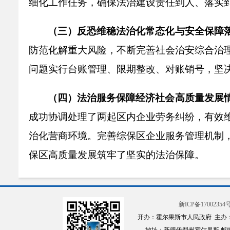
细化工作任务，确保法治建设责任到人、落实
（三）反恐维稳法治化常态化与安全保障
防范化解重大风险，不断完善社会治安综合治
问题实行台账管理、限期整改、对账销号，坚
（四）法治服务保障经济社会高质量发展
成功协调处理了两起区内企业劳务纠纷，有效
治化营商环境。完善综保区企业服务管理机制
保区高质量发展筑牢了坚实的法治保障。
（五）问题整改情况。
为确保
“一规划两
级负责、协同推进”组织体系。同步制定《综保
新ICP备17002354号
开办：霍尔果斯市人民政府 主办
组会议
2
次。以习近平法治思想为指导，严格