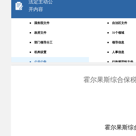
法定主动公
开内容
国务院文件
自治区文件
政府文件
31个领域
部门领导分工
领导信息
机构设置
人事信息
公示公告
行政规范性文件
+
规划统计
应急管理
霍尔果斯综合保税
权责清单
财政预决算
法律法规
政府采购
政策解读
人大建议
政协提案
重点领域
政府会议
行政事业性收费
霍尔果斯综
助企纾困
重大决策预公开