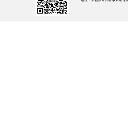
地址：新疆伊犁州霍尔果斯 邮编：835
系，强化责任传导，建立《综保办法治建设第
保责任清单从“纸面”落到“地面”。
二、存在的问题
（一）
法治宣教工作被动
。
对法治宣传教
究、部署和推进，法治宣传教育工作依赖于上
呈现出短期性、临时性、阶段性、分散性的特
（二）培训
工作未成体系
。
培训内容未能
作需求存在脱节。培训形式以灌输式讲座为主
不足，难以为后续培训改进提供有价值的依据
（三）
招商法治融合不足
。
招商引资与法
能充分发挥，在招商引资过程中对综保区法治
等规定了解不足。