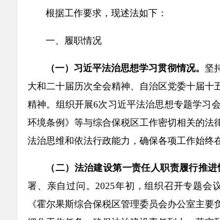
乡村振兴
公共企事业单位
根据工作要求，现述法如下：
优化营商环境
行政许可／行政
双随机、一公开
一、履职情况
（一）习近平法治思想学习贯彻情况。
坚
大和二十届历次全会精神、自治区党委十届十
精神。组织开展
6
次习近平法治思想专题学习
环境条例》等与综合保税区工作密切相关的法
法治思维和依法行政能力，确保各项工作始终
（二）法治建设第一责任人职责履行推进
署、亲自过问。
2025
年初，组织召开专题会
《霍尔果斯综合保税区管理委员会办公室主要