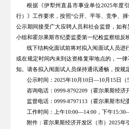
乡村振兴
公共企事业单位
根据《伊犁州直县市事业单位
2025
年度
优化营商环境
行政许可／行政
行）》工作要求，按照
“
公
开
、平等、竞争、择
双随机、一公开
公示期间接受广大应聘人员和社会监督，如有
小组
和
霍尔果斯
市纪委监委
第一纪检监察组
反
线下结构化面试前将对拟入闱面试人员进
或在规定时间内未到达资格复审地点的，一律
知。请各拟入闱面试人员保持通讯通畅，按规
公示时间：
2025
年
10
月
1
0
日
—10
月
1
5
日（
咨询电话：
0999-8792209
（
霍尔果斯经济
监督电话：
0999-8797113
（霍尔果斯市纪
工作时间：上午
10:00—1
4
:
00
，下午
1
5
:
3
0
附件：霍尔果斯经济开发区（市）
2025
年