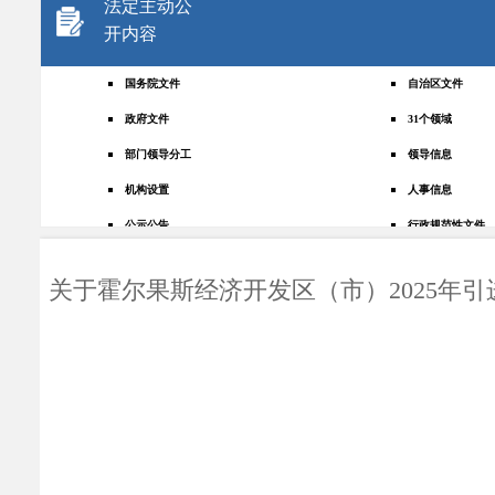
法定主动公
开内容
国务院文件
自治区文件
政府文件
31个领域
部门领导分工
领导信息
机构设置
人事信息
公示公告
行政规范性文件
+
规划统计
应急管理
关于霍尔果斯经济开发区（市）2025年
权责清单
财政预决算
法律法规
政府采购
政策解读
人大建议
政协提案
重点领域
政府会议
行政事业性收费
助企纾困
重大决策预公开