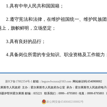
1.具有中华人民共和国国籍；
2.遵守宪法和法律，在维护祖国统一、维护民族
题上，旗帜鲜明，立场坚定；
3.具有良好的品行；
4.具备岗位所需的专业知识、职业资格及工作能力
5.具有适应岗位要求的身体及年龄条件；
6.具有招聘岗位要求的文化程度；
新ICP备17002354号-1
邮箱：
hegszwfwzxxx@163.com
网站标识码:6540900002
尔果斯市人民政府 主办：霍尔果斯市人民政府办公室 承办：霍尔果斯市人民政府电子
伊犁州霍尔果斯 邮编：835221 联系我们：0999—8795893 传真：0999-8795893
7.符合报考岗位的其他全部条件；
新公网安备65400402100002号