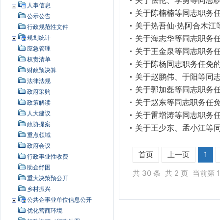
关于怯伦、李勇等同志
人事信息
关于陈楠楠等同志职务
公示公告
关于热吾仙·热阿合木江
行政规范性文件
关于海志华等同志职务
规划统计
应急管理
关于王金泉等同志职务
权责清单
关于陈杨同志职务任免
财政预决算
关于赵鹏伟、于阳等同
法律法规
关于郭加磊等同志职务
政府采购
关于赵东等同志职务任
政策解读
人大建议
关于雷增涛等同志职务
政协提案
关于王少东、孟小江等
重点领域
政府会议
首页
上一页
1
行政事业性收费
助企纾困
共 30 条
共 2 页
当前第 1
重大决策预公开
乡村振兴
公共企事业单位信息公开
优化营商环境