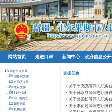
欢迎访问新疆维吾尔自治区霍尔果斯政府网站！
今天是：
2026年8月9日 星期日
网站首页
走进口岸
新闻中心
政府信息公开
信息公开目录
选拔任免
国务院文件
自治区文件
关于李亮亮等同志职务
政府文件
关于孙永红等同志职务
31个领域
部门领导分工
关于曾国松等同志职务
领导信息
关于李佰超等同志职务
机构设置