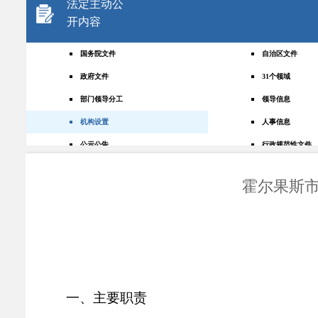
法定主动公
开内容
国务院文件
自治区文件
政府文件
31个领域
部门领导分工
领导信息
机构设置
人事信息
公示公告
行政规范性文件
+
规划统计
应急管理
霍尔果斯
权责清单
财政预决算
法律法规
政府采购
政策解读
人大建议
政协提案
重点领域
政府会议
行政事业性收费
一、主要职责
助企纾困
重大决策预公开