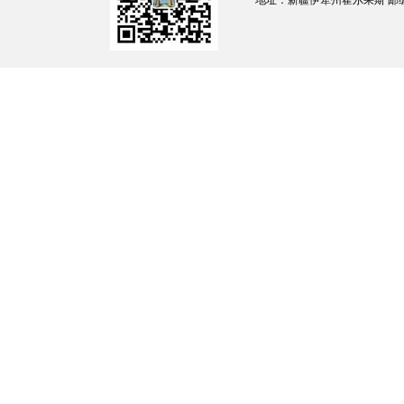
负责机关内外联系和综合协调工作；文秘
地址：新疆伊犁州霍尔果斯 邮编：835
合治理和党建等工作。（负责人：周诗航联系电话：09
20:00（下午）冬季：10:00-14:00（上午
102室）
负责动员和组织妇女参与经济建设和社会
作；提高妇女的文化科技素质和适应市场经济
诗航联系电话：0999-8792737办公时间夏季：10
午）；15:30-19:30（下午）办公地点霍尔
负责开展和参与有关维护妇女儿童权益方
展社会化的维权工作；负责处理和接待群众来
服务；负责表彰、宣传维护妇女儿童权益先进集
作。（负责人：潘丽联系电话：0999-8792737办公