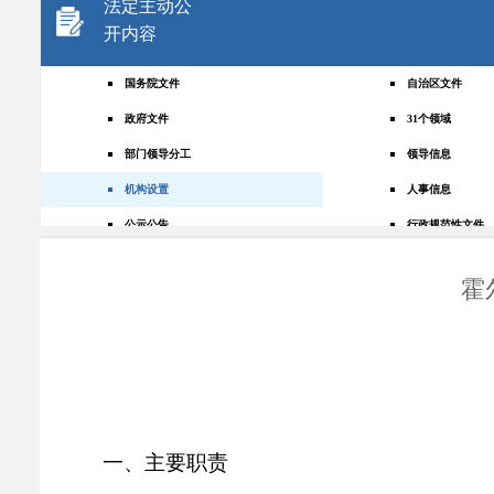
法定主动公
开内容
国务院文件
自治区文件
政府文件
31个领域
部门领导分工
领导信息
机构设置
人事信息
公示公告
行政规范性文件
+
规划统计
应急管理
霍
权责清单
财政预决算
法律法规
政府采购
政策解读
人大建议
政协提案
重点领域
政府会议
行政事业性收费
一、主要职责
助企纾困
重大决策预公开