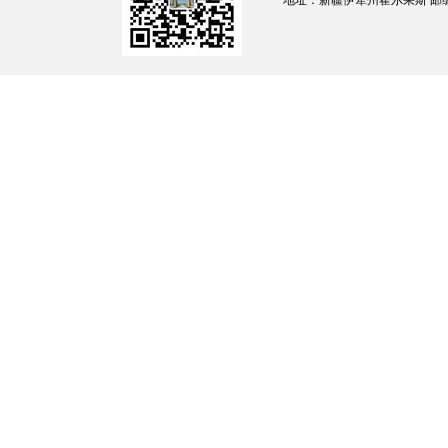
地址：新疆伊犁州霍尔果斯 邮编：835
负责人：王美华
联系电话：1516897046
办公时间：
夏季：10:00-14:00（上午）16:00-20:00
冬季：10:00-14:00(上午）15:30-19:30（
办公地点：
霍尔果斯市建设路30号（霍尔果斯市委党校
3.科研室。负责教学活动管理，组织教学
与计划并组织实施，开展学术交流、课题研究