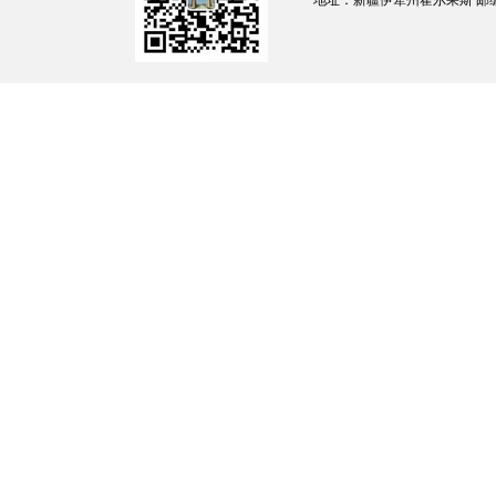
地址：新疆伊犁州霍尔果斯 邮编：835
（六）组织实施对国家财经法律法规、规
与国家财政收支有关的特定事项进行专项审计
（七）依法检查审计决定执行情况，督促
政诉讼或政府裁决中的有关事项，协助配合有
（八）指导和监督内部审计工作，核查社
（九）指导和推广信息技术在审计领域的
（十）完成霍尔果斯市市委、人民政府交
二、内设机构
根据上述职责，霍尔果斯市审计局设七个