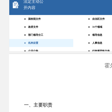
法定主动公
开内容
国务院文件
自治区文件
政府文件
31个领域
部门领导分工
领导信息
机构设置
人事信息
公示公告
行政规范性文件
+
规划统计
应急管理
霍
权责清单
财政预决算
法律法规
政府采购
政策解读
人大建议
政协提案
重点领域
政府会议
行政事业性收费
一、主要职责
助企纾困
重大决策预公开