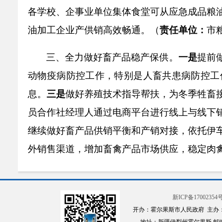
各
学校
、企事业单位
集体食堂
可从
应急成品粮
油加工企业产供销高效畅通
。
（
责任单位：
市
三、全力做好畜产品稳产保供
。
一是
提前
动物疫病防控工作，特别是人畜共患病防控工
息。
三是
做好养殖技术指导帮扶，为冬季牲畜
员
合作社经理人
通过电商平台进行线上与线下
继续
做好畜产品供销平衡和产销对接，
依托伊
外销售渠道
，
增加畜禽产品市场供应
，
稳定肉
四、完善重点保供企业
“
白名单
”
制度
。
一
任公司统筹全市生活物资储备，明确物资储备
新ICP备17002354号
开办：霍尔果斯市人民政府 主办
建央厨（粮油储备库）、海疆商贸、金亿智慧