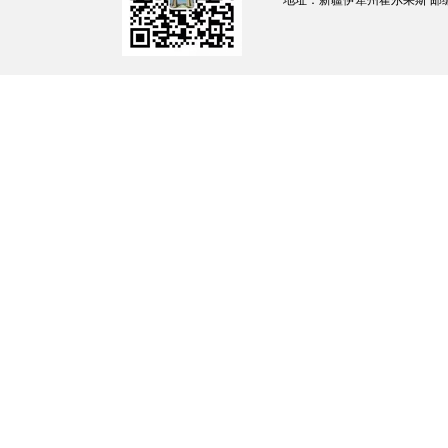
地址：新疆伊犁州霍尔果斯 邮编：835
大物资采购力度，开辟绿色通道，采取多方向
积极督促
开建国泰有限公司
充分发挥集中采购
证购进产品质稳价优，有效维护市场正常运行
作优势，不断优化供给渠道。
（
责任单位：
市
二是
引导银行业金融机构加大对重点保供
款方式，对个体工商户
8
万元以下小额信贷给与
推广农产品抵押贷款业务，拓宽抵质押物范围
融服务力度。引导保险机构用好用足地方优势
创新地方优势特色农产品保险，增加蔬菜等重
龙头企业做大做强。（
责任单位：
开发区
金融
五、建立保供企业快速复工复市工作机制