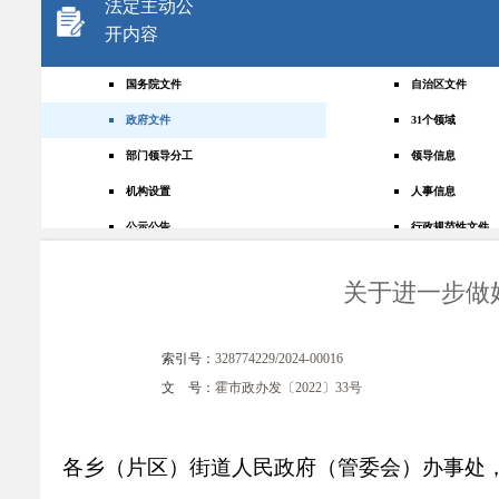
法定主动公
开内容
国务院文件
自治区文件
政府文件
31个领域
部门领导分工
领导信息
机构设置
人事信息
公示公告
行政规范性文件
+
规划统计
应急管理
关于进一步做
权责清单
财政预决算
法律法规
政府采购
索引号：
328774229/2024-00016
政策解读
人大建议
文 号：
霍市政办发〔2022〕33号
政协提案
重点领域
政府会议
行政事业性收费
各乡（片区）街道人民政府（管委会）办事处
助企纾困
重大决策预公开