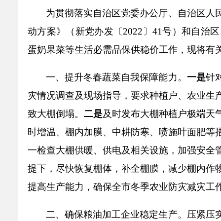
乡村振兴
公共企事业单位
为贯彻落实自治区党委办公厅、自治区人
优化营商环境
行政许可／行政
动方案》（新党办发〔
2022
〕
41
号）和自治区
双随机、一公开
蛋奶果菜等生活必需品保供
稳价
工作，
现将有
一、提升冬春蔬菜自我保障能力
。
一是
针
灾情况调查及现场指导，要求种植户、农业生
致大棚倒塌。
二是
及时发布大棚种植户
极端天
时增温、棚内加膜、中耕防寒、喷施叶面肥等
一检查大棚供暖、供电及相关设施，加强安全
提下，尽快恢复棚体
，
补全棚膜，减少棚内作
提高生产能力
，
确保全市冬季农业防灾减灾工
二、确保粮油加工企业稳定生产
。
压紧压