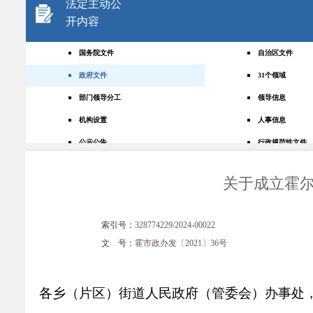
法定主动公
开内容
国务院文件
自治区文件
政府文件
31个领域
部门领导分工
领导信息
机构设置
人事信息
公示公告
行政规范性文件
+
规划统计
应急管理
关于成立霍
权责清单
财政预决算
法律法规
政府采购
索引号：
328774229/2024-00022
政策解读
人大建议
文 号：
霍市政办发〔2021〕36号
政协提案
重点领域
政府会议
行政事业性收费
各乡（片区）街道人民政府（管委会）办事处
助企纾困
重大决策预公开