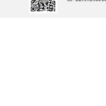
地址：新疆伊犁州霍尔果斯 邮编：835