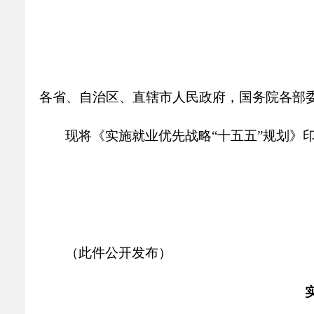
乡村振兴
公共企事业单位
优化营商环境
行政许可／行政
双随机、一公开
各省、自治区、直辖市人民政府，国务院各部
现将《实施就业优先战略
“
十五五
”
规划》
（此件公开发布）