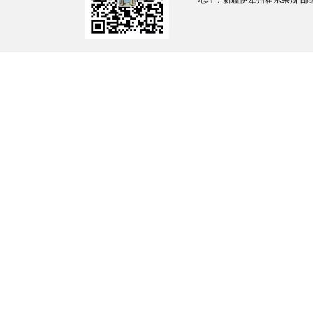
地址：新疆伊犁州霍尔果斯 邮编：835
“
十五五
”
时期，就业保持总体稳定，高质
平有效控制，重点群体就业保持稳定，确保零
场体系进一步健全，促进劳动力、人才流动的
理。
就业结构更加优化。
服务业吸纳就业作用
理，灵活就业、新就业形态健康发展。
人岗匹
能培训和就业公共服务更加精准高效，技能人
配度显著提高。
劳动关系更加和谐。
劳动就业
制度不断完善，劳动者权益保障水平持续提升