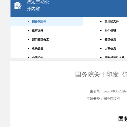
法定主动公
开内容
国务院文件
自治区文件
政府文件
31个领域
部门领导分工
领导信息
机构设置
人事信息
公示公告
行政规范性文件
+
规划统计
应急管理
国务院关于印发《
权责清单
财政预决算
法律法规
政府采购
索引号：
hegs00000/2026
政策解读
人大建议
主题分类：
国务院文件
政协提案
重点领域
政府会议
行政事业性收费
国
助企纾困
重大决策预公开