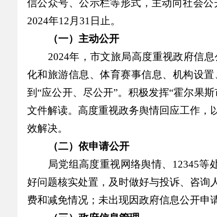
信公众号、公示栏等形式，主动向社会公
2024
年
12
月
31
日止。
（一）主动公开
2024
年，市文旅局高度重视政府信息
化和旅游信息、体育赛事信息、机构设置
到“应公开、尽公开”。积极发挥“霍尔果
文件解读。高度重视政务舆情回应工作，
效解决。
（二）依申请公开
局党组高度重视网络舆情、
12345
等
好问题核实处置，及时
做好与投诉、咨询
费和减免情况；未出现因政府信息公开申