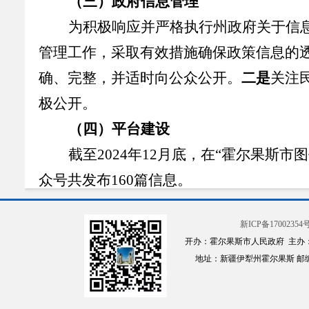
（三）政府信息管理
为积极响应并严格执行州政府关于信
管理工作，采取有效措施确保政策信息的
确、完整，并适时向公众公开。
二是
关注
极公开。
（四）平台建设
截至
2024
年
12
月底，在“霍尔果斯市图
众号共发布
160
篇信息。
（五）监督保障
新ICP备17002354号
2024
年，我局加强政府信息公开自我
开办：霍尔果斯市人民政府 主办
会，加大人才队伍学习培训力度，进一步
地址：新疆伊犁州霍尔果斯 邮编：835
二、
主动公开政府信息情况
该部分以表格形式报告。表格如下：